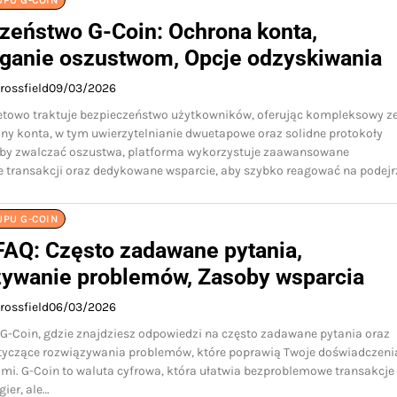
UPU G-COIN
zeństwo G-Coin: Ochrona konta,
ganie oszustwom, Opcje odzyskiwania
rossfield
09/03/2026
tetowo traktuje bezpieczeństwo użytkowników, oferując kompleksowy z
ny konta, w tym uwierzytelnianie dwuetapowe oraz solidne protokoły
Aby zwalczać oszustwa, platforma wykorzystuje zaawansowane
 transakcji oraz dedykowane wsparcie, aby szybko reagować na podej
UPU G-COIN
FAQ: Często zadawane pytania,
ywanie problemów, Zasoby wsparcia
rossfield
06/03/2026
G-Coin, gdzie znajdziesz odpowiedzi na często zadawane pytania oraz
yczące rozwiązywania problemów, które poprawią Twoje doświadczeni
mi. G-Coin to waluta cyfrowa, która ułatwia bezproblemowe transakcje
ier, ale…