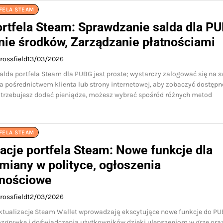
FELA STEAM
ortfela Steam: Sprawdzanie salda dla P
ie środków, Zarządzanie płatnościami
rossfield
13/03/2026
lda portfela Steam dla PUBG jest proste; wystarczy zalogować się na s
 pośrednictwem klienta lub strony internetowej, aby zobaczyć dostępn
potrzebujesz dodać pieniądze, możesz wybrać spośród różnych metod
FELA STEAM
zacje portfela Steam: Nowe funkcje dla
miany w polityce, ogłoszenia
nościowe
rossfield
12/03/2026
ktualizacje Steam Wallet wprowadzają ekscytujące nowe funkcje do PU
ozgrywkę i doświadczenia użytkowników dzięki ulepszeniom w grze ora