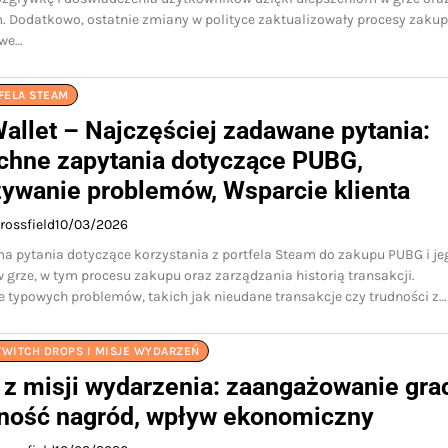
 Dodatkowo, ostatnie zmiany w polityce zaktualizowały procesy zaku
owe…
FELA STEAM
allet – Najczęściej zadawane pytania:
hne zapytania dotyczące PUBG,
ywanie problemów, Wsparcie klienta
rossfield
10/03/2026
a pytania dotyczące korzystania z portfela Steam do zakupu PUBG i je
grze, w tym procesu zakupu oraz zarządzania historią transakcji.
 typowych problemów, takich jak nieudane transakcje czy trudności z…
TWITCH DROPS I MISJE WYDARZEŃ
 z misji wydarzenia: zaangażowanie gra
ność nagród, wpływ ekonomiczny