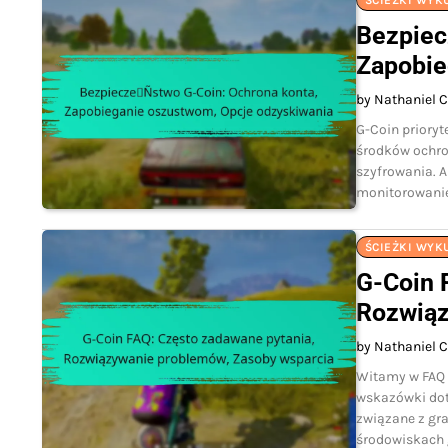
ŚCIEŻKI WYK
Bezpiec
Zapobie
by Nathaniel C
G-Coin priory
środków ochro
szyfrowania. 
monitorowanie
ŚCIEŻKI WYK
G-Coin 
Rozwiąz
by Nathaniel C
Witamy w FAQ 
wskazówki dot
związane z gra
środowiskach g