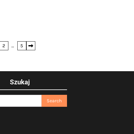
2
…
5
Szukaj