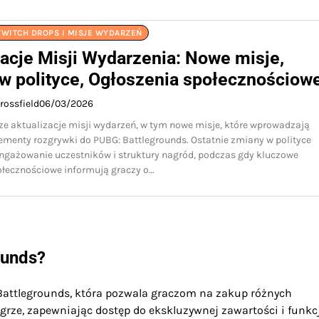
TWITCH DROPS I MISJE WYDARZEŃ
zacje Misji Wydarzenia: Nowe misje,
w polityce, Ogłoszenia społecznościow
rossfield
06/03/2026
ze aktualizacje misji wydarzeń, w tym nowe misje, które wprowadzają
ementy rozgrywki do PUBG: Battlegrounds. Ostatnie zmiany w polityce
angażowanie uczestników i struktury nagród, podczas gdy kluczowe
ołecznościowe informują graczy o…
ounds?
attlegrounds, która pozwala graczom na zakup różnych
rze, zapewniając dostęp do ekskluzywnej zawartości i funkcj