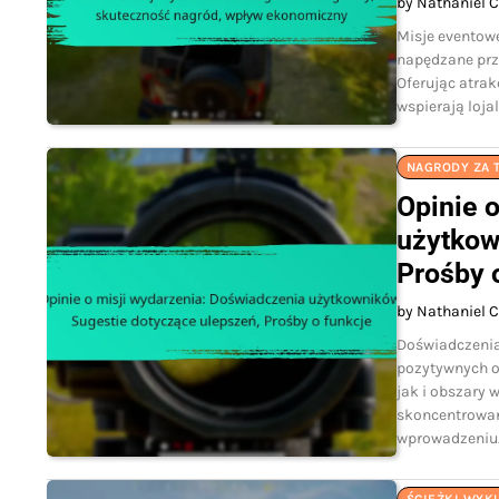
by Nathaniel C
Misje eventow
napędzane prze
Oferując atrak
wspierają loja
NAGRODY ZA 
Opinie 
użytkow
Prośby 
by Nathaniel C
Doświadczenia
pozytywnych op
jak i obszary 
skoncentrowan
wprowadzeniu