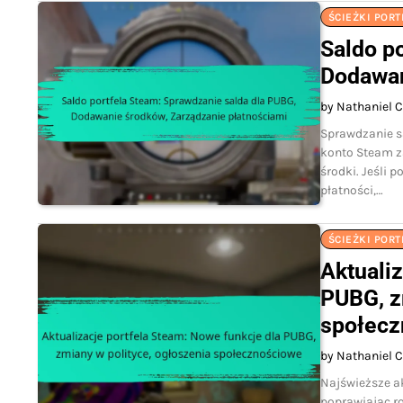
ŚCIEŻKI PORT
Saldo p
Dodawan
by Nathaniel C
Sprawdzanie sa
konto Steam za
środki. Jeśli 
płatności,…
ŚCIEŻKI PORT
Aktuali
PUBG, z
społecz
by Nathaniel C
Najświeższe a
poprawiając r