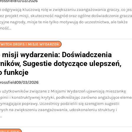
rossfield
10/03/2026
e odgrywają kluczową rolę w zwiększaniu zaangażowania graczy, co jes
z projekt misji, skuteczność nagród oraz ogólne doświadczenie gracza
cyjne nagrody, misje te nie tylko motywują do uczestnictwa, ale także
lność…
TWITCH DROPS I MISJE WYDARZEŃ
o misji wydarzenia: Doświadczenia
ników, Sugestie dotyczące ulepszeń,
o funkcje
rossfield
09/03/2026
 użytkowników związane z Misjami Wydarzeń ujawniają mieszankę
inii i konstruktywnej krytyki, podkreślając zarówno angażujące eleme
wymagające poprawy. Uczestnicy podzielili się szeregiem sugestii
ych na zwiększeniu zaangażowania, udoskonaleniu struktury i
…