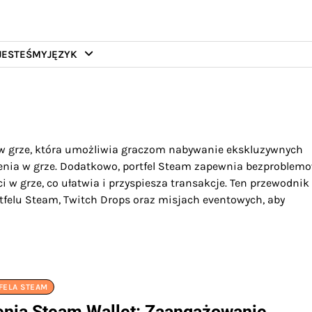
JESTEŚMY
JĘZYK
w grze, która umożliwia graczom nabywanie ekskluzywnych
enia w grze. Dodatkowo, portfel Steam zapewnia bezproblem
 w grze, co ułatwia i przyspiesza transakcje. Ten przewodnik
tfelu Steam, Twitch Drops oraz misjach eventowych, aby
FELA STEAM
nia Steam Wallet: Zaangażowanie