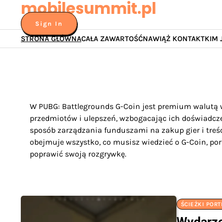
mobilesummit.pl
Skip
to
Sign In
content
STRONA GŁÓWNA
CAŁA ZAWARTOŚĆ
NAWIĄŻ KONTAKT
KIM 
W PUBG: Battlegrounds G-Coin jest premium walutą 
przedmiotów i ulepszeń, wzbogacając ich doświadcz
sposób zarządzania funduszami na zakup gier i treści
obejmuje wszystko, co musisz wiedzieć o G-Coin, por
poprawić swoją rozgrywkę.
ŚCIEŻKI PORT
Wydarze