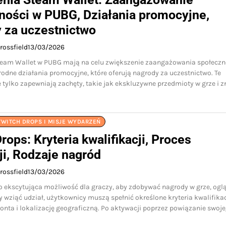
ności w PUBG, Działania promocyjne,
 za uczestnictwo
rossfield
13/03/2026
eam Wallet w PUBG mają na celu zwiększenie zaangażowania społeczn
odne działania promocyjne, które oferują nagrody za uczestnictwo. Te
 tylko zapewniają zachęty, takie jak ekskluzywne przedmioty w grze i zn
TWITCH DROPS I MISJE WYDARZEŃ
rops: Kryteria kwalifikacji, Proces
ji, Rodzaje nagród
rossfield
13/03/2026
o ekscytująca możliwość dla graczy, aby zdobywać nagrody w grze, ogl
y wziąć udział, użytkownicy muszą spełnić określone kryteria kwalifika
onta i lokalizację geograficzną. Po aktywacji poprzez powiązanie swoj