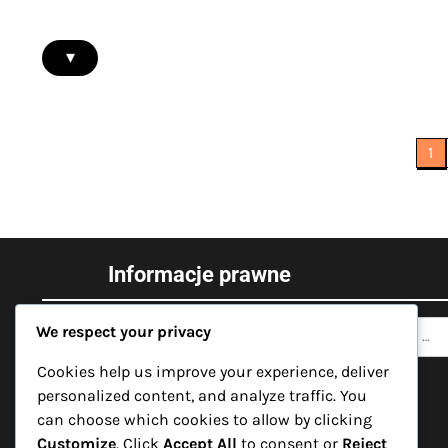
▾
Posts
1
pagination
Informacje prawne
Search
Kim jesteśmy
We respect your privacy
for:
Twoja prywatność
Cookies help us improve your experience, deliver
personalized content, and analyze traffic. You
Pliki cookie i śledzenie
can choose which cookies to allow by clicking
Customize
. Click
Accept All
to consent or
Reject
Umowa użytkownika