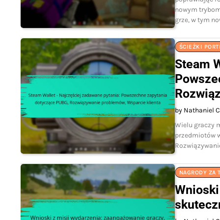
nowym trybom.
grze, w tym n
ŚCIEŻKI PORT
Steam W
Powszec
Rozwiąz
by Nathaniel C
Wielu graczy m
przedmiotów w 
Rozwiązywanie
NAGRODY ZA 
Wnioski
skutecz