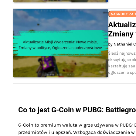
NAGRODY ZA 
Aktuali
Zmiany 
by Nathaniel C
Śledź najnows
ekscytujące el
kształtują za
ogłoszenia sp
Co to jest G-Coin w PUBG: Battlegr
G-Coin to premium waluta w grze używana w PUBG: B
przedmiotów i ulepszeń. Wzbogaca doświadczenie w g