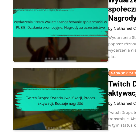
społecz
Nagrody
by Nathaniel C
Wydarzenia St
poprzez różnor
wydarzenia nie
ale…
NAGRODY ZA 
Twitch D
aktywac
by Nathaniel C
Twitch Drops t
transmisje. Ab
w tym status k