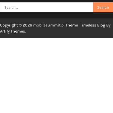
Search
for:
Copyright © 2026
mobilesummit.pl
Theme: Timeless Blog By
Artify Themes
.