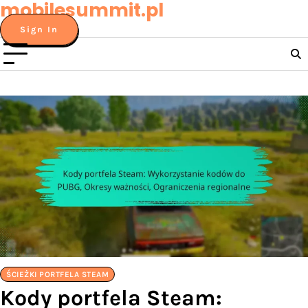
mobilesummit.pl
Skip
to
Sign In
content
ŚCIEŻKI PORTFELA STEAM
Kody portfela Steam: