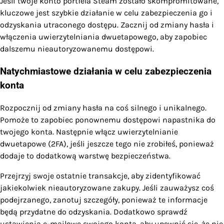
Jeśli twoje konto portfela Steam zostało skompromitowane,
kluczowe jest szybkie działanie w celu zabezpieczenia go i
odzyskania utraconego dostępu. Zacznij od zmiany hasła i
włączenia uwierzytelniania dwuetapowego, aby zapobiec
dalszemu nieautoryzowanemu dostępowi.
Natychmiastowe działania w celu zabezpieczenia
konta
Rozpocznij od zmiany hasła na coś silnego i unikalnego.
Pomoże to zapobiec ponownemu dostępowi napastnika do
twojego konta. Następnie włącz uwierzytelnianie
dwuetapowe (2FA), jeśli jeszcze tego nie zrobiłeś, ponieważ
dodaje to dodatkową warstwę bezpieczeństwa.
Przejrzyj swoje ostatnie transakcje, aby zidentyfikować
jakiekolwiek nieautoryzowane zakupy. Jeśli zauważysz coś
podejrzanego, zanotuj szczegóły, ponieważ te informacje
będą przydatne do odzyskania. Dodatkowo sprawdź
ustawienia e-mailowe swojego konta, aby upewnić się, że nie